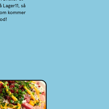
 Lager11, så
 som kommer
ood!