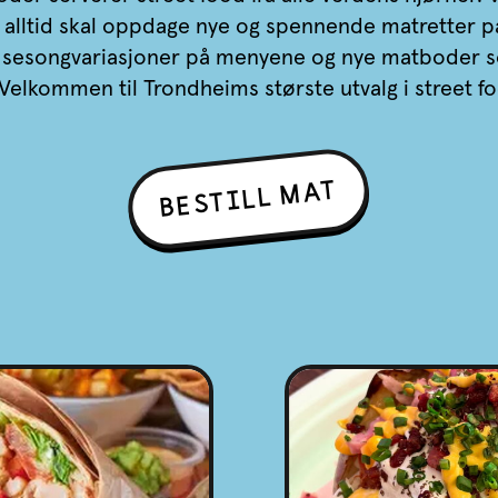
r alltid skal oppdage nye og spennende matretter på
re sesongvariasjoner på menyene og nye matboder
. Velkommen til Trondheims største utvalg i street f
BESTILL MAT