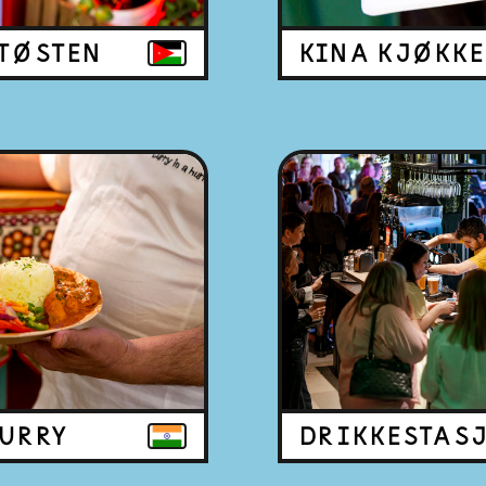
TØSTEN
KINA KJØKK
HURRY
DRIKKESTAS