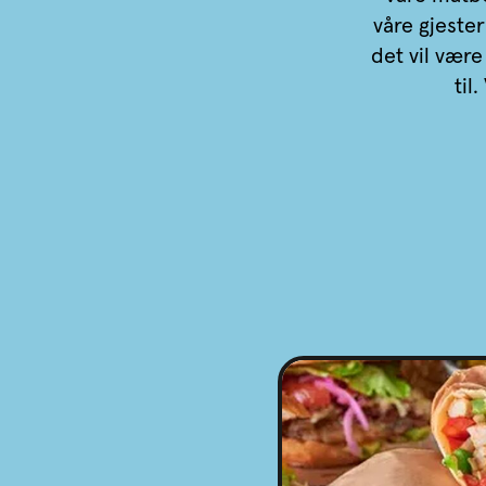
våre gjeste
det vil væ
til