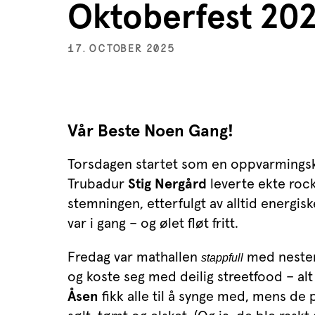
Oktoberfest 202
17. OCTOBER 2025
Vår Beste Noen Gang!
Torsdagen startet som en oppvarmingskve
Trubadur
Stig Nergård
leverte ekte rock
stemningen, etterfulgt av alltid energis
var i gang – og ølet fløt fritt.
Fredag var mathallen
med nesten
stappfull
og koste seg med deilig streetfood – alt
Åsen
fikk alle til å synge med, mens d