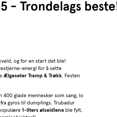
5 - Trondelags beste
ld, og for en start det ble!
estjerne-energi for å sette
ke
Ælgeseter Tramp & Trøkk
. Festen
 400 glade mennesker som sang, lo
 fra gyros til dumplings. Trubadur
e populære
1-liters ølseidlene
ble fylt,