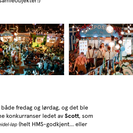
t samleobjekter!)
både fredag og lørdag, og det ble
mme konkurranser ledet av
Scott
, som
(helt HMS-godkjent... eller
eidel-løp