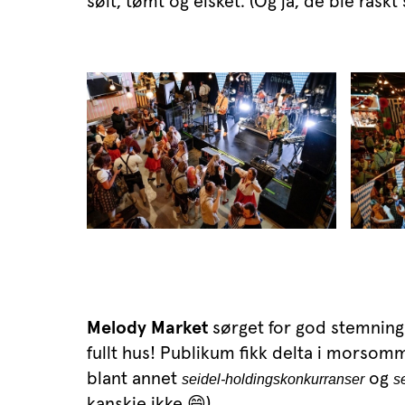
sølt, tømt og elsket. (Og ja, de ble rask
Melody Market
sørget for god stemning 
fullt hus! Publikum fikk delta i morso
blant annet
og
seidel-holdingskonkurranser
s
kanskje ikke 😄).