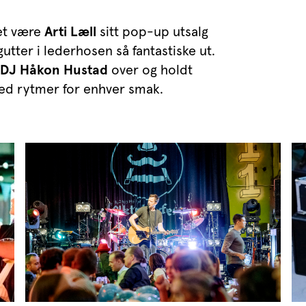
ket være
Arti Læll
sitt pop-up utsalg
gutter i lederhosen så fantastiske ut.
DJ Håkon Hustad
over og holdt
med rytmer for enhver smak.