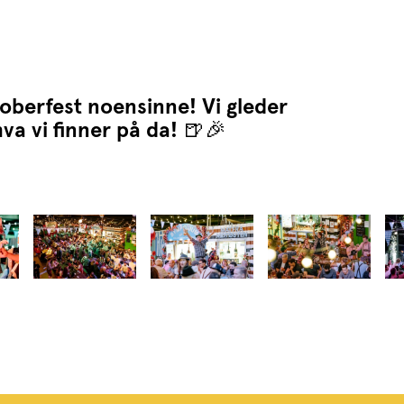
ktoberfest noensinne! Vi gleder
hva vi finner på da! 🍺🎉