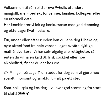
Velkommen til vår splitter nye 9-hulls utendørs
minigolfbane – perfekt for venner, familier, kollegaer eller
en uformell date.
Her kombinerer vi lek og konkurranse med god stemning
og ekte Lager11-atmosfære.
Før, under eller etter runden kan du lene deg tilbake og
nyte streetfood fra hele verden, laget av våre dyktige
mathåndverkere. Vi har selvfølgelig alle rettigheter, så
enten du vil ha en kald øl, frisk cocktail eller noe
alkoholfritt, finner du det hos oss.
👉 Minigolf på Lager11 er stedet for deg som vil gjøre noe
sosialt, morsomt og smakfullt – alt på ett sted!
Kom, spill, spis og kos deg – vi lover god stemning fra start
til slutt! 🌍🍔🍹